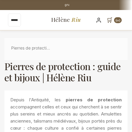
au
Stock Perpignan centre-ville
contenu
principal
Hélène
Riu
🛒
(0)
Pierres de protection : guide et bijoux | Hélène Riu
Pierres de protection : guide
et bijoux | Hélène Riu
Depuis l'Antiquité, les
pierres de protection
accompagnent celles et ceux qui cherchent à se sentir
plus sereins et mieux ancrés au quotidien. Amulettes
anciennes, talismans médiévaux, bijoux portés près du
cœur : chaque culture a confié à certaines pierres