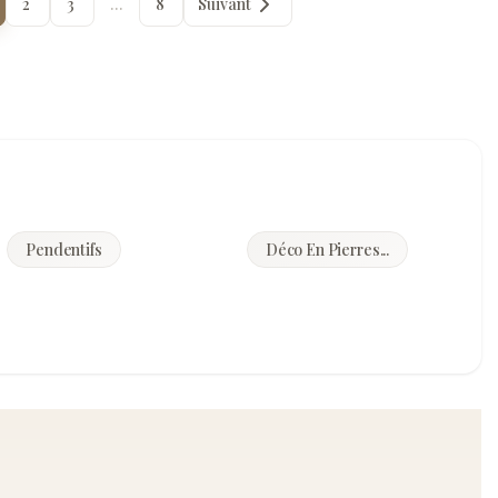
2
3
…
8
Suivant
Pendentifs
Déco En Pierres...