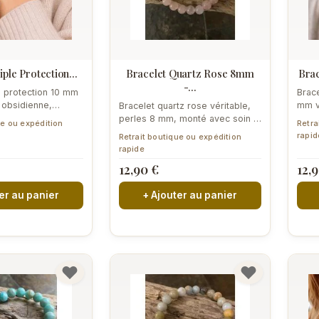
iple Protection...
Bracelet Quartz Rose 8mm
Brac
-...
le protection 10 mm
Brace
, obsidienne,
mm v
Bracelet quartz rose véritable,
é à Perpignan....
Perp
perles 8 mm, monté avec soin à
ue ou expédition
Retra
blanc
Perpignan. Pierre rose poudré...
rapid
Retrait boutique ou expédition
rapide
12,90 €
12,
er au panier
+ Ajouter au panier