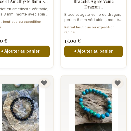
celet Améthyste 8mm -...
Bracelet Agate Veine
Dragon...
let en améthyste véritable,
es 8 mm, monté avec soin à
Bracelet agate veine du dragon,
gnan. Pierre violette...
perles 8 mm véritables, monté à
it boutique ou expédition
Perpignan. Motifs rouges et...
e
Retrait boutique ou expédition
rapide
90 €
15,00 €
+ Ajouter au panier
+ Ajouter au panier