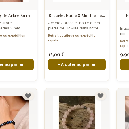
Agate Arbre 8mm
Bracelet Boule 8 Mm Pierre...
B
e arbre
Achetez Bracelet boule 8 mm
perles 8 mm
pierre de Howlite dans notre
Brace
onté à Perpignan.
magasin de laine à Perpignan....
mm, 
ue ou expédition
Retrait boutique ou expédition
Diffu
rapide
Retra
rapid
12,00 €
9,9
er au panier
+ Ajouter au panier