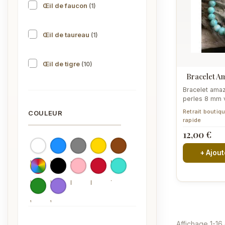
Œil de faucon
(1)
Œil de taureau
(1)
Œil de tigre
(10)
Bracelet Am
Bracelet amaz
perles 8 mm v
Perpignan. Ver
Retrait boutiq
COULEUR
rapide
12,00 €
+ Ajout
Blanc
Bleu
Gris
Jaune
Marron
Multicolore
Noir
Rose
Rouge
Turquoise
Vert
Violet
Affichage 1-16 