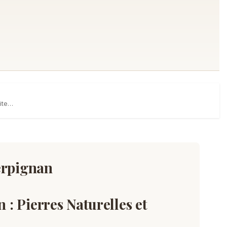
uite…
erpignan
 : Pierres Naturelles et