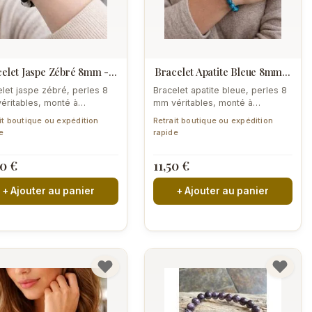
elet Jaspe Zébré 8mm -...
Bracelet Apatite Bleue 8mm...
let jaspe zébré, perles 8
Bracelet apatite bleue, perles 8
éritables, monté à
mm véritables, monté à
ignan. Rayures noires et
Perpignan. Bleu-vert lumineux,...
it boutique ou expédition
Retrait boutique ou expédition
hes...
e
rapide
90 €
11,50 €
+ Ajouter au panier
+ Ajouter au panier