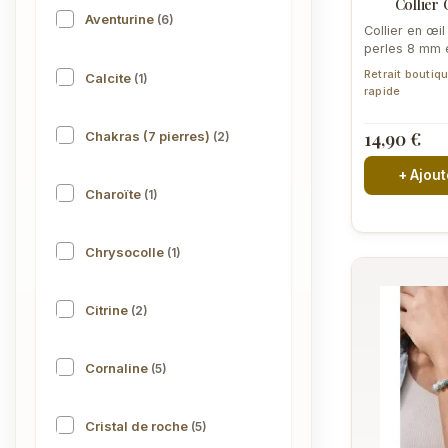
Collier 
Aventurine
(6)
Collier en œil
perles 8 mm 
avec soin à Pe
Retrait boutiq
Calcite
(1)
rapide
14,90 €
Chakras (7 pierres)
(2)
+ Ajout
Charoïte
(1)
Chrysocolle
(1)
Citrine
(2)
Cornaline
(5)
Cristal de roche
(5)