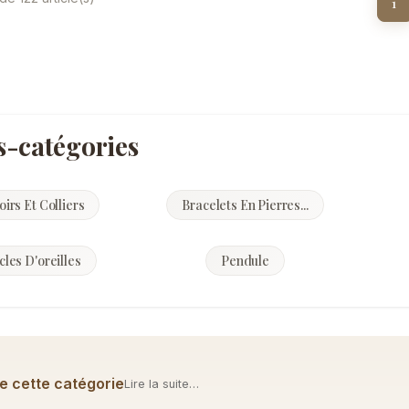
1
s-catégories
oirs Et Colliers
Bracelets En Pierres...
les D'oreilles
Pendule
e cette catégorie
Lire la suite…