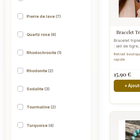
Pierre de lave
(7)
Bracelet Tr
Quartz rose
(6)
Bracelet trip
: œil de tigre
hématite, mont
Rhodochrosite
(1)
Retrait boutiq
rapide
Rhodonite
(2)
15,90 €
+ Ajout
Sodalite
(3)
Tourmaline
(2)
Turquoise
(4)