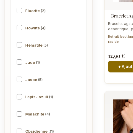
Fluorite
(2)
Bracelet 
Bracelet agat
Howlite
(4)
dendritique, 
véritables, m
Retrait boutiq
Inclusions...
rapide
Hématite
(5)
12,90 €
Jade
(1)
+ Ajout
Jaspe
(5)
Lapis-lazuli
(1)
Malachite
(4)
Obsidienne
(11)