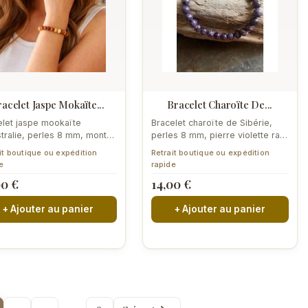
acelet Jaspe Mokaïte...
Bracelet Charoïte De...
elet jaspe mookaïte
Bracelet charoïte de Sibérie,
stralie, perles 8 mm, monté
perles 8 mm, pierre violette rare
rpignan. Teintes chaudes
montée à Perpignan. Motifs...
it boutique ou expédition
Retrait boutique ou expédition
et...
e
rapide
00 €
14,00 €
+ Ajouter au panier
+ Ajouter au panier