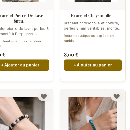
racelet Pierre De Lave
Bracelet Chrysocolle...
8mm...
Bracelet chrysocolle et howlite,
perles 8 mm véritables, monté à
let pierre de lave, perles 8
Perpignan. Duo bleu-vert et...
monté à Perpignan.
Retrait boutique ou expédition
seur naturel d'huiles...
rapide
it boutique ou expédition
e
0 €
8,90 €
+ Ajouter au panier
+ Ajouter au panier