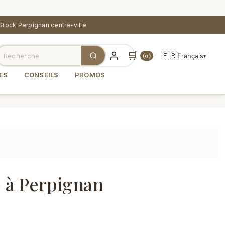
Stock Perpignan centre-ville
🛒
🇫🇷
Français
(0)
▾
ES
CONSEILS
PROMOS
e à Perpignan