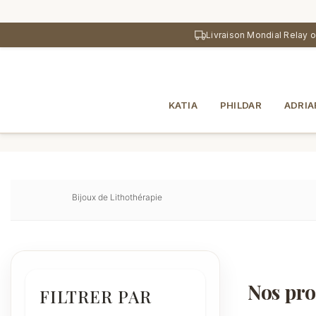
au
contenu
Livraison Mondial Relay 
principal
KATIA
PHILDAR
ADRIA
Bijoux de Lithothérapie
Nos pro
FILTRER PAR