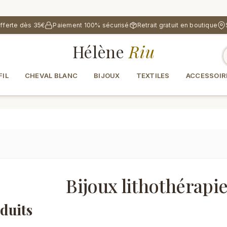
offerte dès 35€
Paiement 100% sécurisé
Retrait gratuit en boutique
Hélène
Riu
FIL
CHEVAL BLANC
BIJOUX
TEXTILES
ACCESSOIR
Bijoux lithothérapi
duits