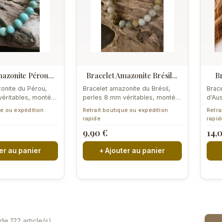
azonite Pérou...
Bracelet Amazonite Brésil...
Br
onite du Pérou,
Bracelet amazonite du Brésil,
Brac
éritables, monté à
perles 8 mm véritables, monté à
d'Au
t d'eau apaisant,...
Perpignan. Vert veiné de...
à Pe
ue ou expédition
Retrait boutique ou expédition
Retra
ocre 
rapide
rapid
9,90 €
14,
er au panier
+ Ajouter au panier
de 122 article(s)