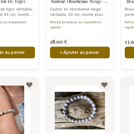
Oeil De Tigre
Sautoir Obsidienne Neige -...
Bra
 de tigre véritable,
Sautoir en obsidienne neige
Brace
et 45 cm, monté
véritable, 40 cm, monté avec
perl
rpignan....
soin à Perpignan. Pierre
Perpi
ue ou expédition
Retrait boutique ou expédition
Retra
volcanique...
rapide
rapid
18,00 €
13,
er au panier
+ Ajouter au panier