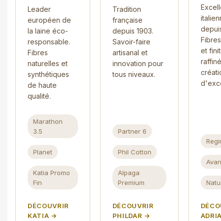
Excel
Leader
Tradition
italie
européen de
française
depui
la laine éco-
depuis 1903.
Fibre
responsable.
Savoir-faire
et fini
Fibres
artisanal et
raffin
naturelles et
innovation pour
créati
synthétiques
tous niveaux.
d'exc
de haute
qualité.
Marathon
3.5
Partner 6
Regi
Planet
Phil Cotton
Avan
Katia Promo
Alpaga
Fin
Premium
Natu
DÉCOUVRIR
DÉCOUVRIR
DÉCO
KATIA →
PHILDAR →
ADRIA