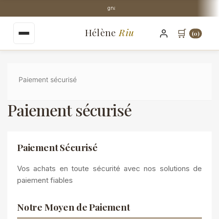
au
Stock Perpignan centre-ville
contenu
principal
Hélène
Riu
🛒
(0)
Paiement sécurisé
Paiement sécurisé
Paiement Sécurisé
Vos achats en toute sécurité avec nos solutions de
paiement fiables
Notre Moyen de Paiement