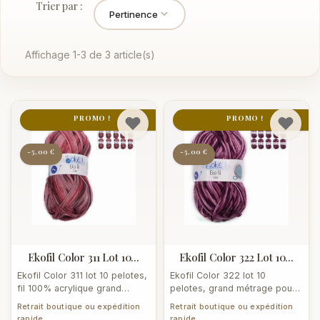
Trier par :
Pertinence
Affichage 1-3 de 3 article(s)
PROMO !
PROMO !
-5,00 €
-5,00 €
Ekofil Color 311 Lot 10...
Ekofil Color 322 Lot 10...
Ekofil Color 311 lot 10 pelotes,
Ekofil Color 322 lot 10
fil 100% acrylique grand
pelotes, grand métrage pour
métrage 1350m. Idéal pour
pulls, couvertures et projets...
Retrait boutique ou expédition
Retrait boutique ou expédition
projets...
rapide
rapide