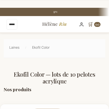
au
contenu
Stock Perpignan centre-ville
principal
Hélène
Riu
🛒
(0)
Laines
Ekofil Color
Ekofil Color — lots de 10 pelotes
acrylique
Nos produits