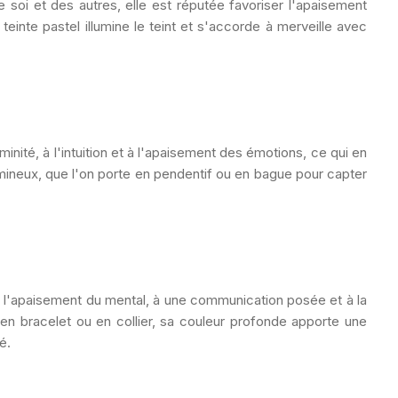
e soi et des autres, elle est
réputée favoriser
l'apaisement
einte pastel illumine le teint et s'accorde à merveille avec
minité, à l'intuition et à l'apaisement des émotions, ce qui en
mineux, que l'on porte en pendentif ou en bague pour capter
à
l'apaisement du mental, à une communication posée et à la
 en bracelet ou en collier, sa couleur profonde apporte une
é.