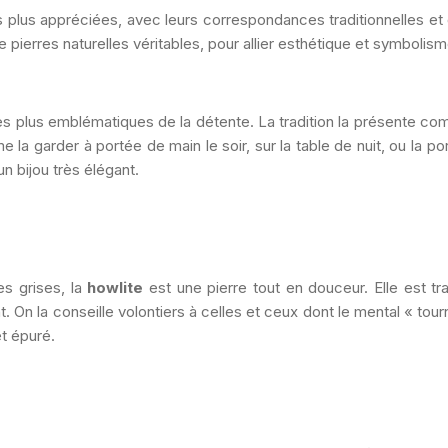
 plus appréciées, avec leurs correspondances traditionnelles et 
 de pierres naturelles véritables, pour allier esthétique et symbolism
les plus emblématiques de la détente. La tradition la présente c
e la garder à portée de main le soir, sur la table de nuit, ou la po
un bijou très élégant.
es grises, la
howlite
est une pierre tout en douceur. Elle est
tr
On la conseille volontiers à celles et ceux dont le mental « tourne
et épuré.