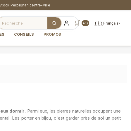
Stock Perpignan centre-ville
🛒
🇫🇷
Français
(0)
▾
ES
CONSEILS
PROMOS
ieux dormir
. Parmi eux, les pierres naturelles occupent une
tal. Les porter en bijou, c'est garder près de soi un petit