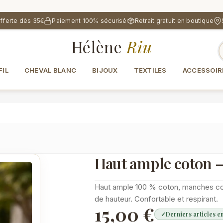
offerte dès 35€
Paiement 100% sécurisé
Retrait gratuit en boutique
Hélène
Riu
FIL
CHEVAL BLANC
BIJOUX
TEXTILES
ACCESSOIR
Haut ample coton —
Haut ample 100 % coton, manches cour
de hauteur. Confortable et respirant.
15,00 €
✓
Derniers articles e