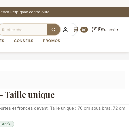
Stock Perpignan centre-ville
🛒
🇫🇷
Français
(0)
▾
ES
CONSEILS
PROMOS
 Taille unique
tes et fronces devant. Taille unique : 70 cm sous bras, 72 cm
n stock