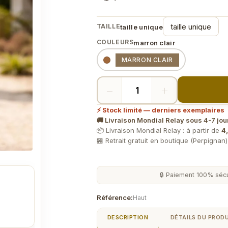
TAILLE
taille unique
COULEURS
marron clair
Couleurs
MARRON CLAIR
−
+
⚡ Stock limité — derniers exemplaires
🚚 Livraison Mondial Relay sous 4-7 jou
📦 Livraison Mondial Relay : à partir de
4,
🏪 Retrait gratuit en boutique (Perpignan
🔒 Paiement 100% sécu
Référence:
Haut
DESCRIPTION
DÉTAILS DU PROD