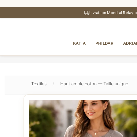
au
contenu
Livraison Mondial Relay 
principal
KATIA
PHILDAR
ADRIA
Textiles
Haut ample coton — Taille unique