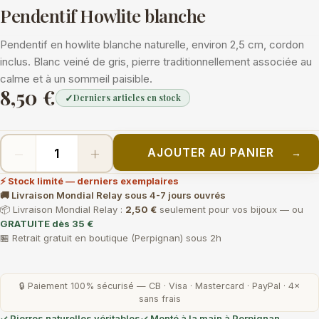
Pendentif Howlite blanche
Pendentif en howlite blanche naturelle, environ 2,5 cm, cordon
inclus. Blanc veiné de gris, pierre traditionnellement associée au
calme et à un sommeil paisible.
8,50 €
✓
Derniers articles en stock
−
+
AJOUTER AU PANIER
→
⚡ Stock limité — derniers exemplaires
🚚 Livraison Mondial Relay sous 4-7 jours ouvrés
📦 Livraison Mondial Relay :
2,50 €
seulement pour vos bijoux — ou
GRATUITE dès 35 €
🏪 Retrait gratuit en boutique (Perpignan) sous 2h
🔒 Paiement 100% sécurisé — CB · Visa · Mastercard · PayPal · 4×
sans frais
✓ Pierres naturelles véritables
✓ Monté à la main à Perpignan