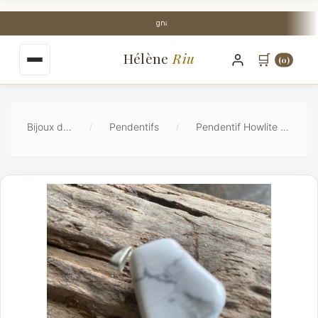
au
contenu
Livraison Mondial Relay offerte dès 35€
principal
Hélène
Riu
🛒
(0)
Bijoux de Lithothérapie
Pendentifs
Pendentif Howlite blanche