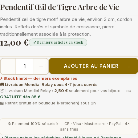
Pendentif Œil de Tigre Arbre de Vie
Pendentif œil de tigre motif arbre de vie, environ 3 cm, cordon
inclus. Reflets dorés et symbole de croissance, pierre
traditionnellement associée à la protection.
12,00 €
✓
Derniers articles en stock
−
+
AJOUTER AU PANIER
→
⚡ Stock limité — derniers exemplaires
🚚 Livraison Mondial Relay sous 4-7 jours ouvrés
📦 Livraison Mondial Relay :
2,50 €
seulement pour vos bijoux — ou
GRATUITE dès 35 €
🏪 Retrait gratuit en boutique (Perpignan) sous 2h
🔒 Paiement 100% sécurisé — CB · Visa · Mastercard · PayPal · 4×
sans frais
✓ Pierres naturelles véritables
✓ Monté à la main à Perpignan