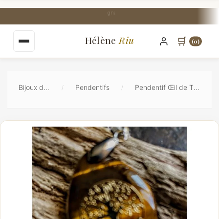
au
contenu
Livraison Mondial Relay offerte dès 35€
principal
Hélène
Riu
🛒
(0)
Bijoux de Lithothérapie
Pendentifs
Pendentif Œil de Tigre Arbre de Vie