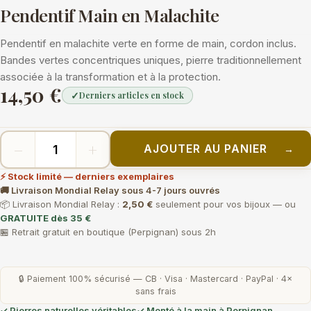
Pendentif Main en Malachite
Pendentif en malachite verte en forme de main, cordon inclus.
Bandes vertes concentriques uniques, pierre traditionnellement
associée à la transformation et à la protection.
14,50 €
✓
Derniers articles en stock
−
+
AJOUTER AU PANIER
→
⚡ Stock limité — derniers exemplaires
🚚 Livraison Mondial Relay sous 4-7 jours ouvrés
📦 Livraison Mondial Relay :
2,50 €
seulement pour vos bijoux — ou
GRATUITE dès 35 €
🏪 Retrait gratuit en boutique (Perpignan) sous 2h
🔒 Paiement 100% sécurisé — CB · Visa · Mastercard · PayPal · 4×
sans frais
✓ Pierres naturelles véritables
✓ Monté à la main à Perpignan