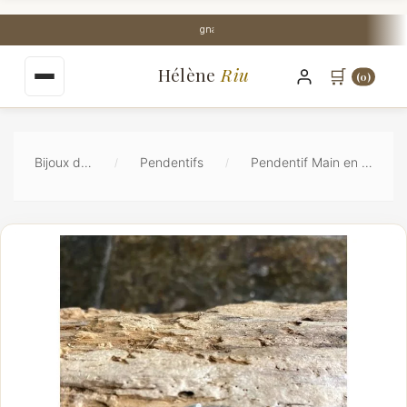
au
contenu
Livraison Mondial Relay offerte dès 35€
principal
Hélène
Riu
🛒
(0)
Bijoux de Lithothérapie
Pendentifs
Pendentif Main en Malachite