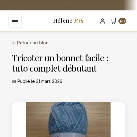
au
Livraison Mondial Relay offerte dès 35€
contenu
principal
Hélène
Riu
🛒
(0)
← Retour au blog
Tricoter un bonnet facile :
tuto complet débutant
📅 Publié le 31 mars 2026