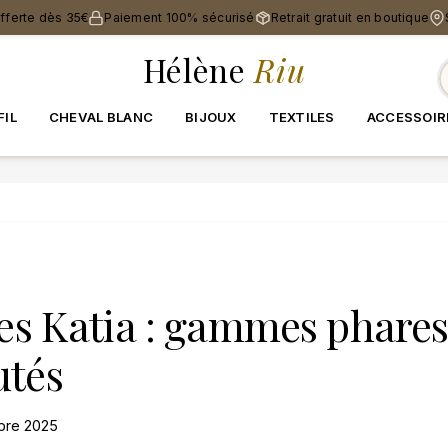
offerte dès 35€
Paiement 100% sécurisé
Retrait gratuit en boutique
Hélène
Riu
FIL
CHEVAL BLANC
BIJOUX
TEXTILES
ACCESSOIR
nes Katia : gammes phares
utés
mbre 2025