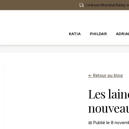
au
Livraison Mondial Relay 
contenu
principal
KATIA
PHILDAR
ADRIA
← Retour au blog
Les lai
nouvea
📅 Publié le 8 nove