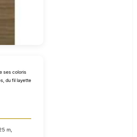
e ses coloris
 du fil layette
125 m,