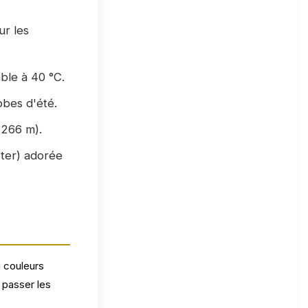
ur les
able à 40 °C.
obes d'été.
 266 m).
ster) adorée
u couleurs
 passer les