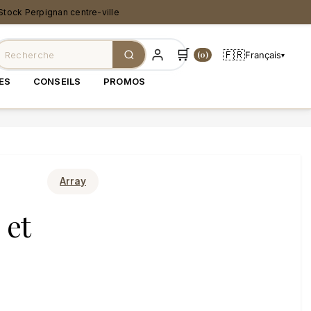
Stock Perpignan centre-ville
🛒
🇫🇷
Français
(0)
▾
ES
CONSEILS
PROMOS
Array
 et