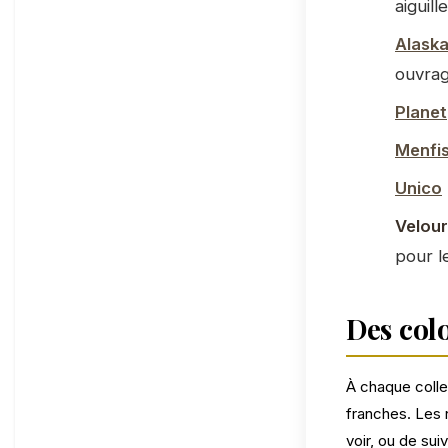
aiguill
Alask
ouvrag
Planet
Menfi
Unico
Velour
pour l
Des col
À chaque collec
franches. Les 
voir, ou de sui