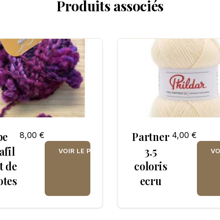
Produits associés
pe
Partner
8,00 €
4,00 €
afil
3.5
VOIR LE PRODUIT
VO
t de
coloris
otes
ecru