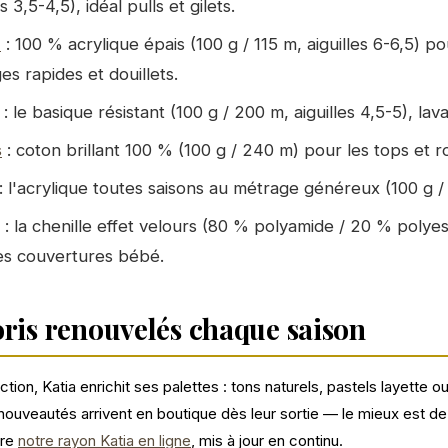
es 3,5-4,5), idéal pulls et gilets.
a
: 100 % acrylique épais (100 g / 115 m, aiguilles 6-6,5) po
es rapides et douillets.
: le basique résistant (100 g / 200 m, aiguilles 4,5-5), lav
s
: coton brillant 100 % (100 g / 240 m) pour les tops et r
: l'acrylique toutes saisons au métrage généreux (100 g /
: la chenille effet velours (80 % polyamide / 20 % polye
es couvertures bébé.
oris renouvelés chaque saison
tion, Katia enrichit ses palettes : tons naturels, pastels layette o
nouveautés arrivent en boutique dès leur sortie — le mieux est de
vre
notre rayon Katia en ligne
, mis à jour en continu.