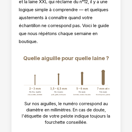
et la laine XXL qui réclame du n°12, il y a une
logique simple à comprendre — et quelques
ajustements à connaître quand votre
échantillon ne correspond pas. Voici le guide
que nous répétons chaque semaine en
boutique.
Quelle aiguille pour quelle laine ?
2 – 3 mm
3,5 – 4,5 mm
5 – 6 mm
7 mm et +
Fils fins, layette
Fils moyens
Fils épais
Très épais
chaussettes, dentelle
pulls, gilets, écharpes
bonnets, vestes chaudes
tricot express, plaids
Sur nos aiguilles, le numéro correspond au
diamètre en millimètres. En cas de doute,
l'étiquette de votre pelote indique toujours la
fourchette conseillée.