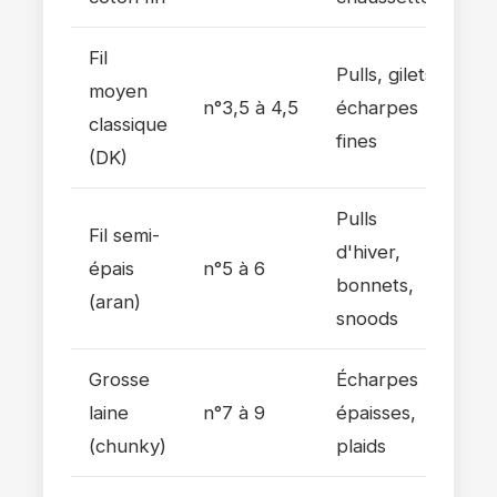
Fil
Pulls, gilets,
moyen
n°3,5 à 4,5
écharpes
classique
fines
(DK)
Pulls
Fil semi-
d'hiver,
épais
n°5 à 6
bonnets,
(aran)
snoods
Grosse
Écharpes
laine
n°7 à 9
épaisses,
(chunky)
plaids