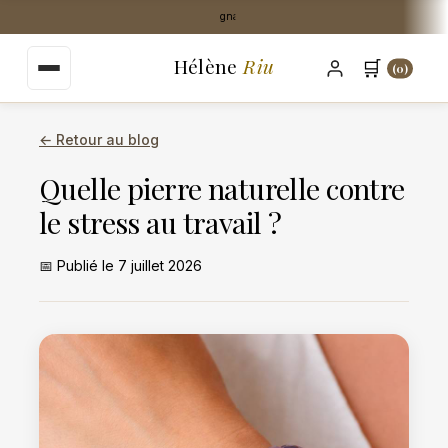
au
Livraison Mondial Relay offerte dès 35€
contenu
principal
Hélène
Riu
🛒
(0)
← Retour au blog
Quelle pierre naturelle contre
le stress au travail ?
📅 Publié le 7 juillet 2026