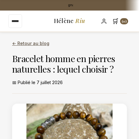
au
Livraison Mondial Relay offerte dès 35€
contenu
principal
Hélène
Riu
🛒
(0)
← Retour au blog
Bracelet homme en pierres
naturelles : lequel choisir ?
📅 Publié le 7 juillet 2026