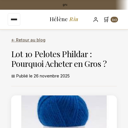
au
Stock Perpignan centre-ville
contenu
principal
Hélène
Riu
🛒
(0)
← Retour au blog
Lot 10 Pelotes Phildar :
Pourquoi Acheter en Gros ?
📅 Publié le 26 novembre 2025