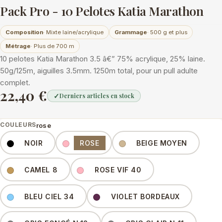
Pack Pro - 10 Pelotes Katia Marathon
Composition
· Mixte laine/acrylique
Grammage
· 500 g et plus
Métrage
· Plus de 700 m
10 pelotes Katia Marathon 3.5 â€” 75% acrylique, 25% laine.
50g/125m, aiguilles 3.5mm. 1250m total, pour un pull adulte
complet.
22,40 €
✓
Derniers articles en stock
COULEURS
rose
Couleurs
NOIR
ROSE
BEIGE MOYEN
CAMEL 8
ROSE VIF 40
BLEU CIEL 34
VIOLET BORDEAUX