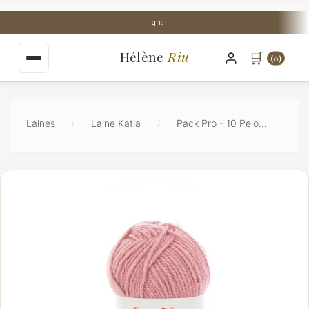
au
contenu
Stock Perpignan centre-ville
principal
Hélène
Riu
🛒
(0)
Laines
Laine Katia
Pack Pro - 10 Pelotes Katia Marathon