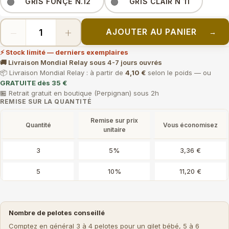
GRIS FONÇÉ N.12
GRIS CLAIR N 11
−
+
AJOUTER AU PANIER
→
⚡ Stock limité — derniers exemplaires
🚚 Livraison Mondial Relay sous 4-7 jours ouvrés
📦 Livraison Mondial Relay : à partir de
4,10 €
selon le poids — ou
GRATUITE dès 35 €
🏪 Retrait gratuit en boutique (Perpignan) sous 2h
REMISE SUR LA QUANTITÉ
Remise sur prix
Quantité
Vous économisez
unitaire
3
5%
3,36 €
5
10%
11,20 €
Nombre de pelotes conseillé
Comptez en général 3 à 4 pelotes pour un gilet bébé, 5 à 6