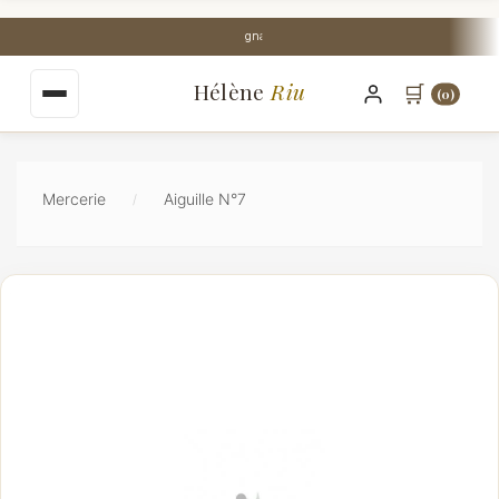
au
contenu
Stock Perpignan centre-ville
principal
Hélène
Riu
🛒
(0)
Mercerie
Aiguille N°7