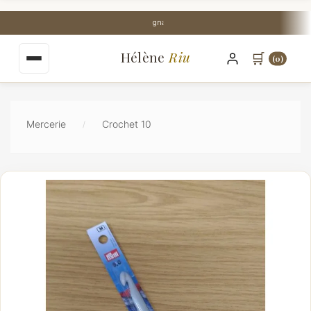
au
contenu
Stock Perpignan centre-ville
principal
Hélène
Riu
🛒
(0)
Mercerie
Crochet 10