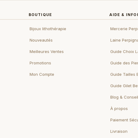
BOUTIQUE
AIDE & INF
Bijoux lithothérapie
Mercerie Perp
Nouveautés
Laine Perpign
Meilleures Ventes
Guide Choix L
Promotions
Guide des Pie
Mon Compte
Guide Tailles 
Guide Gilet B
Blog & Consei
À propos
Paiement Sécu
Livraison