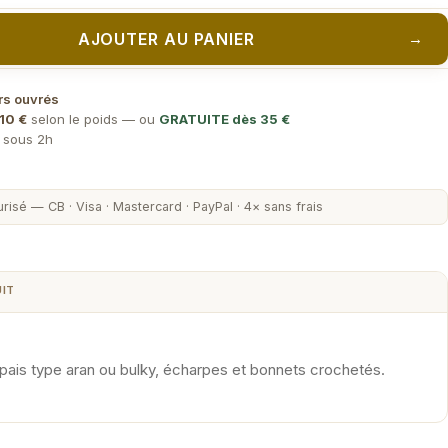
AJOUTER AU PANIER
→
rs ouvrés
10 €
selon le poids — ou
GRATUITE dès 35 €
) sous 2h
risé — CB · Visa · Mastercard · PayPal · 4× sans frais
UIT
 épais type aran ou bulky, écharpes et bonnets crochetés.