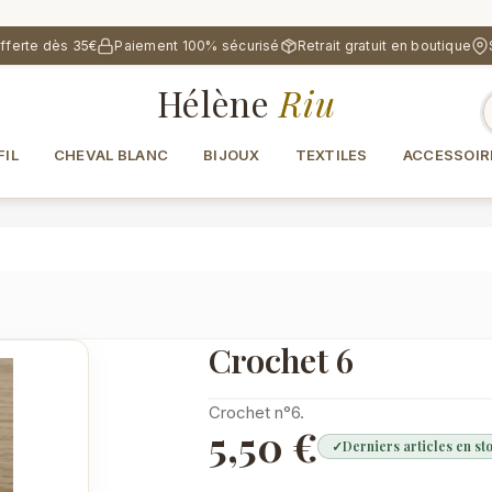
offerte dès 35€
Paiement 100% sécurisé
Retrait gratuit en boutique
Hélène
Riu
FIL
CHEVAL BLANC
BIJOUX
TEXTILES
ACCESSOIR
Crochet 6
Crochet n°6.
5,50 €
✓
Derniers articles en st