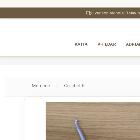
au
contenu
Livraison Mondial Relay 
principal
KATIA
PHILDAR
ADRIA
Mercerie
Crochet 6