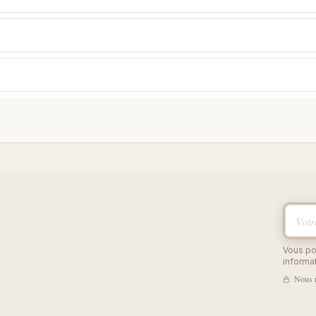
Votre 
Vous po
informat
Nous r