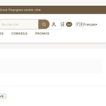
Stock Perpignan centre-ville
🛒
🇫🇷
Français
(0)
▾
ES
CONSEILS
PROMOS
ock