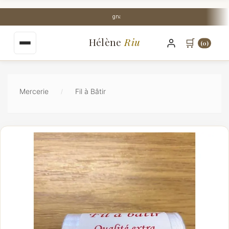
au
contenu
Stock Perpignan centre-ville
principal
Hélène
Riu
🛒
(0)
Mercerie
Fil à Bâtir