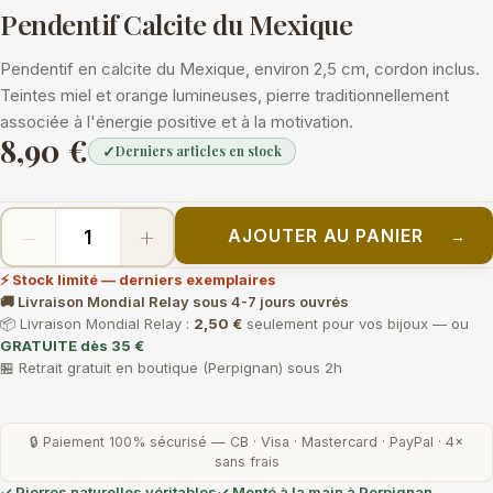
Pendentif Calcite du Mexique
Pendentif en calcite du Mexique, environ 2,5 cm, cordon inclus.
Teintes miel et orange lumineuses, pierre traditionnellement
associée à l'énergie positive et à la motivation.
8,90 €
✓
Derniers articles en stock
−
+
AJOUTER AU PANIER
→
⚡ Stock limité — derniers exemplaires
🚚 Livraison Mondial Relay sous 4-7 jours ouvrés
📦 Livraison Mondial Relay :
2,50 €
seulement pour vos bijoux — ou
GRATUITE dès 35 €
🏪 Retrait gratuit en boutique (Perpignan) sous 2h
🔒 Paiement 100% sécurisé — CB · Visa · Mastercard · PayPal · 4×
sans frais
✓ Pierres naturelles véritables
✓ Monté à la main à Perpignan