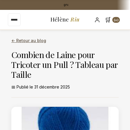
au
Livraison Mondial Relay offerte dès 35€
contenu
principal
Hélène
Riu
🛒
(0)
← Retour au blog
Combien de Laine pour
Tricoter un Pull ? Tableau par
Taille
📅 Publié le 31 décembre 2025