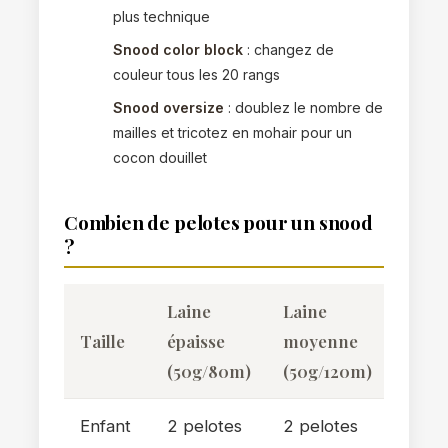
plus technique
Snood color block
: changez de
couleur tous les 20 rangs
Snood oversize
: doublez le nombre de
mailles et tricotez en mohair pour un
cocon douillet
Combien de pelotes pour un snood
?
Laine
Laine
Taille
épaisse
moyenne
(50g/80m)
(50g/120m)
Enfant
2 pelotes
2 pelotes