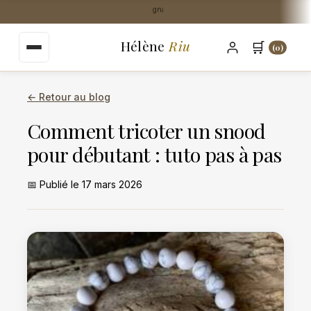
au
Livraison Mondial Relay offerte dès 35€
contenu
principal
Hélène
Riu
🛒
(0)
← Retour au blog
Comment tricoter un snood
pour débutant : tuto pas à pas
📅 Publié le 17 mars 2026