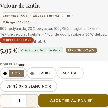
Velour de Katia
Grammage
· 100 g
Aiguilles
· 6 mm 6,5 - 7 mm
Métrage
· 100 - 200 m
80% polyamide, 20% polyester. 100g/150m, aiguilles 6-7mm.
Texture velours. 1 pelote = 1 tour de cou. Lavable à 30°C délicat.
OFFRE SPÉCIALE

8,50 €
5,95 €
✓
Derniers articles en stock
ÉCONOMISEZ 30%
COULEURS
Noir
Couleurs
NOIR
TAUPE
ACAJOU
CHINÉ GRIS BLANC NOIR
−
+
AJOUTER AU PANIER
→