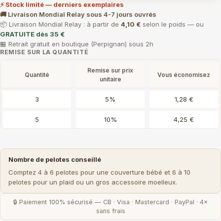
⚡ Stock limité — derniers exemplaires
🚚 Livraison Mondial Relay sous 4-7 jours ouvrés
📦 Livraison Mondial Relay : à partir de
4,10 €
selon le poids — ou
GRATUITE dès 35 €
🏪 Retrait gratuit en boutique (Perpignan) sous 2h
REMISE SUR LA QUANTITÉ
Remise sur prix
Quantité
Vous économisez
unitaire
3
5%
1,28 €
5
10%
4,25 €
Nombre de pelotes conseillé
Comptez 4 à 6 pelotes pour une couverture bébé et 6 à 10
pelotes pour un plaid ou un gros accessoire moelleux.
🔒 Paiement 100% sécurisé — CB · Visa · Mastercard · PayPal · 4×
sans frais