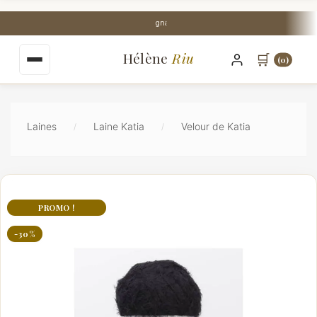
au
contenu
Livraison Mondial Relay offerte dès 35€
principal
Hélène
Riu
🛒
(0)
Laines
Laine Katia
Velour de Katia
PROMO !
-30%