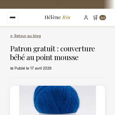
au
Livraison Mondial Relay offerte dès 35€
contenu
principal
Hélène
Riu
🛒
(0)
← Retour au blog
Patron gratuit : couverture
bébé au point mousse
📅 Publié le 17 avril 2026