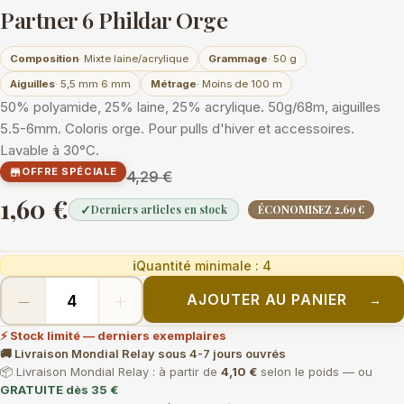
Partner 6 Phildar Orge
Composition
· Mixte laine/acrylique
Grammage
· 50 g
Aiguilles
· 5,5 mm 6 mm
Métrage
· Moins de 100 m
50% polyamide, 25% laine, 25% acrylique. 50g/68m, aiguilles
5.5-6mm. Coloris orge. Pour pulls d'hiver et accessoires.
Lavable à 30°C.
OFFRE SPÉCIALE

4,29 €
1,60 €
✓
Derniers articles en stock
ÉCONOMISEZ 2,69 €
ℹ
Quantité minimale : 4
−
+
AJOUTER AU PANIER
→
⚡ Stock limité — derniers exemplaires
🚚 Livraison Mondial Relay sous 4-7 jours ouvrés
📦 Livraison Mondial Relay : à partir de
4,10 €
selon le poids — ou
GRATUITE dès 35 €