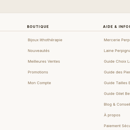
BOUTIQUE
AIDE & INF
Bijoux lithothérapie
Mercerie Perp
Nouveautés
Laine Perpign
Meilleures Ventes
Guide Choix L
Promotions
Guide des Pie
Mon Compte
Guide Tailles 
Guide Gilet B
Blog & Consei
À propos
Paiement Sécu