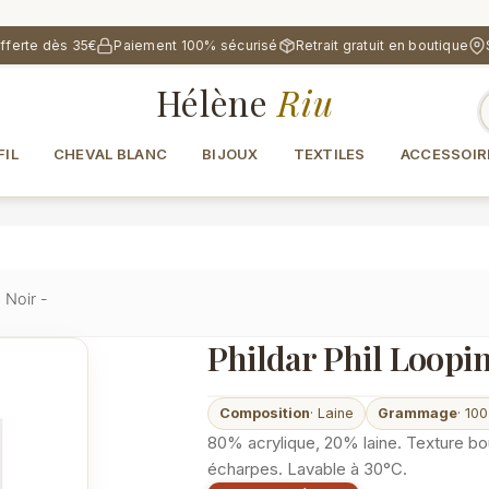
offerte dès 35€
Paiement 100% sécurisé
Retrait gratuit en boutique
Hélène
Riu
FIL
CHEVAL BLANC
BIJOUX
TEXTILES
ACCESSOIR
 Noir -
Phildar Phil Loopin
Composition
· Laine
Grammage
· 100
80% acrylique, 20% laine. Texture bou
écharpes. Lavable à 30°C.