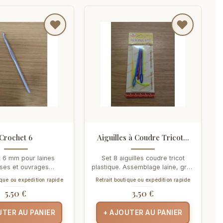
Crochet 6
Aiguilles à Coudre Tricot...
 6 mm pour laines
Set 8 aiguilles coudre tricot
ses et ouvrages
plastique. Assemblage laine, gros
s. Mercerie Hélène Riu
chas, finition invisible....
ique ou expédition rapide
Retrait boutique ou expédition rapide
 Perpignan,...
5,50 €
3,50 €
UTER AU PANIER
+ AJOUTER AU PANIER