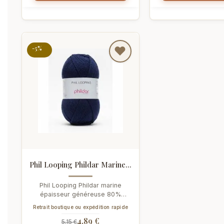
-5%
Phil Looping Phildar Marine...
Phil Looping Phildar marine
épaisseur généreuse 80%
acrylique. 100g/163m, aiguilles
Retrait boutique ou expédition rapide
5.5-6mm....
4,89 €
5,15 €