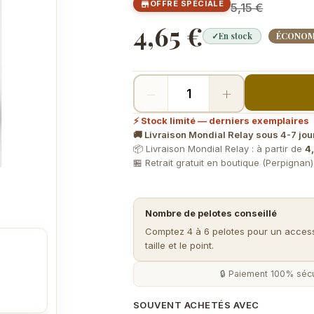
OFFRE SPÉCIALE

5,15 €
4,65 €
✓
En stock
ÉCONOMI
−
+
⚡ Stock limité — derniers exemplaires
🚚 Livraison Mondial Relay sous 4-7 jou
📦 Livraison Mondial Relay : à partir de
4,
🏪 Retrait gratuit en boutique (Perpignan
Nombre de pelotes conseillé
Comptez 4 à 6 pelotes pour un accessoi
taille et le point.
🔒 Paiement 100% sécu
SOUVENT ACHETÉS AVEC