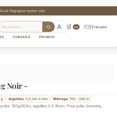
Stock Perpignan centre-ville
🛒
🇫🇷
Français
(0)
▾
ES
CONSEILS
PROMOS
g Noir -
 g
Aiguilles
· 5,5 mm 6 mm
Métrage
· 100 - 200 m
clée. 100g/163m, aiguilles 5.5-6mm. Pour pulls, bonnets,