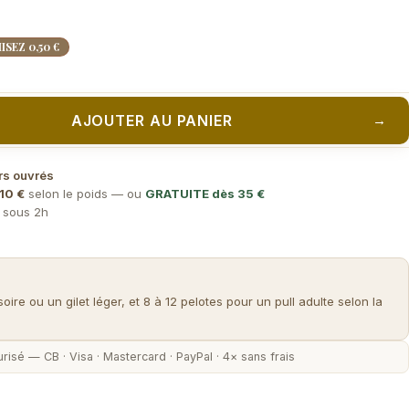
SEZ 0,50 €
AJOUTER AU PANIER
→
rs ouvrés
10 €
selon le poids — ou
GRATUITE dès 35 €
) sous 2h
re ou un gilet léger, et 8 à 12 pelotes pour un pull adulte selon la
risé — CB · Visa · Mastercard · PayPal · 4× sans frais