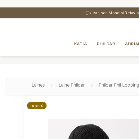
au
contenu
Livraison Mondial Relay 
principal
KATIA
PHILDAR
ADRIA
Laines
Laine Phildar
Phildar Phil Looping
-0,50 €