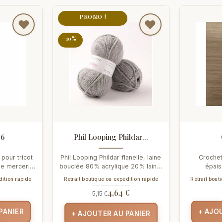
PROMO !
-10%
°6
Phil Looping Phildar...
 pour tricot
Phil Looping Phildar flanelle, laine
Crochet
de mercerie
bouclée 80% acrylique 20% laine,
épais
élène...
100g/163m. Idéale pour...
confortable
dition rapide
Retrait boutique ou expédition rapide
Retrait bout
à
4,64 €
5,15 €
PANIER
+ AJO
+ AJOUTER AU PANIER