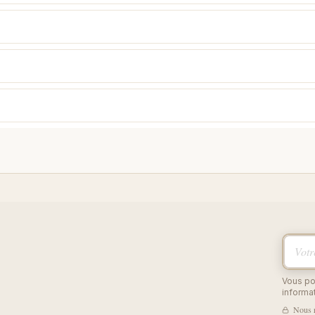
Votre 
Vous po
informat
Nous r