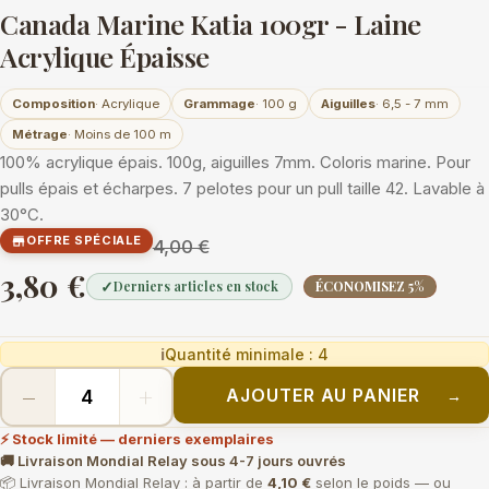
Canada Marine Katia 100gr - Laine
Acrylique Épaisse
Composition
· Acrylique
Grammage
· 100 g
Aiguilles
· 6,5 - 7 mm
Métrage
· Moins de 100 m
100% acrylique épais. 100g, aiguilles 7mm. Coloris marine. Pour
pulls épais et écharpes. 7 pelotes pour un pull taille 42. Lavable à
30°C.
OFFRE SPÉCIALE

4,00 €
3,80 €
✓
Derniers articles en stock
ÉCONOMISEZ 5%
ℹ
Quantité minimale : 4
−
+
AJOUTER AU PANIER
→
⚡ Stock limité — derniers exemplaires
🚚 Livraison Mondial Relay sous 4-7 jours ouvrés
📦 Livraison Mondial Relay : à partir de
4,10 €
selon le poids — ou