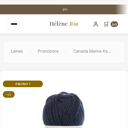
au
contenu
Stock Perpignan centre-ville
principal
Hélène
Riu
🛒
(0)
Laines
Promotions
Canada Marine Katia 100gr - Laine Acrylique Épaisse
PROMO !
-5%